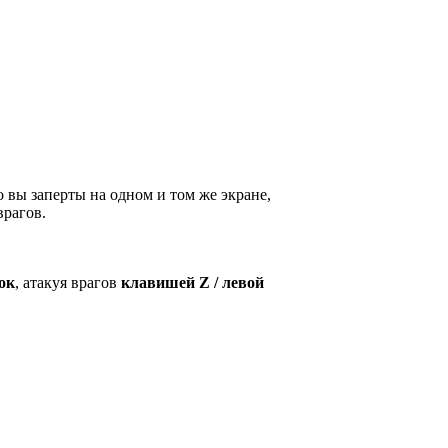
 вы заперты на одном и том же экране,
врагов.
ок
, атакуя врагов
клавишей Z / левой