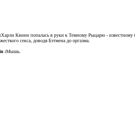
:
Харли Квинн попалась в руки к Темному Рыцарю - известному 
есткого секса, доводя Бэтмена до оргазма.
n :
Мышь.