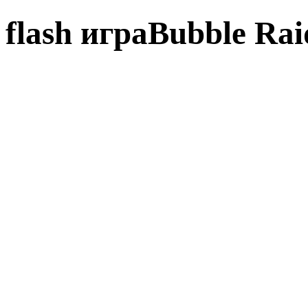
flash играBubble Rai