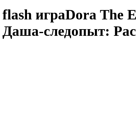
flash играDora The E
Даша-следопыт: Ра