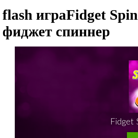
flash играFidget Spi
фиджет спиннер