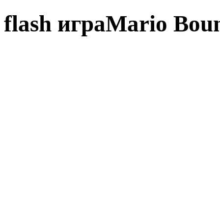
flash играMario Bo