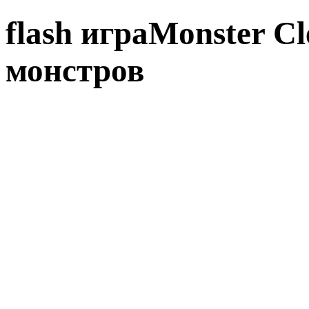
flash играMonster C
монстров