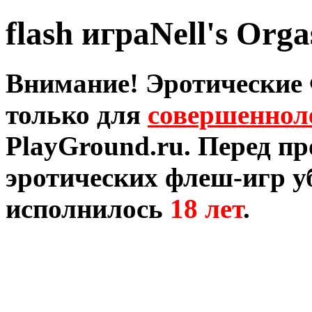
flash играNell's Org
Внимание! Эротические
только для
совершеннол
PlayGround.ru. Перед п
эротических флеш-игр уб
исполнилось
18 лет
.