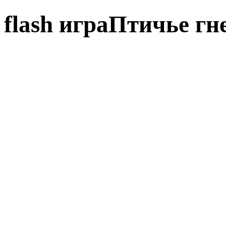
flash играПтичье гн