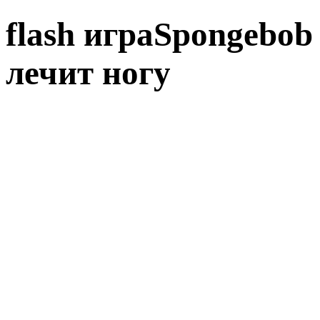
flash играSpongebob
лечит ногу