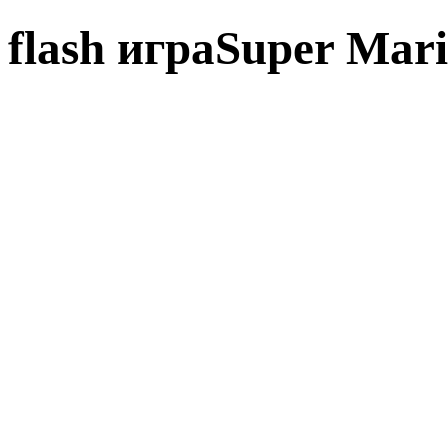
flash играSuper Mari