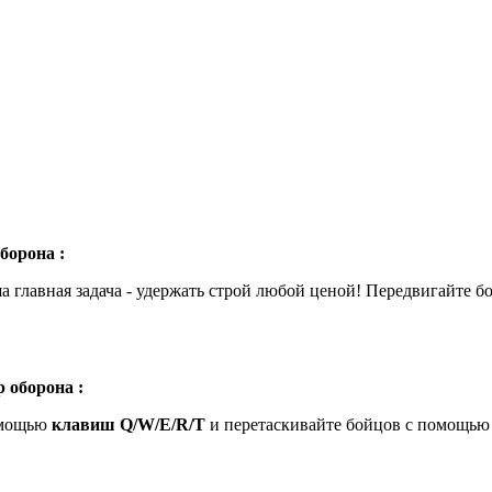
борона :
а главная задача - удержать строй любой ценой! Передвигайте б
 оборона :
омощью
клавиш Q/W/E/R/T
и перетаскивайте бойцов с помощь