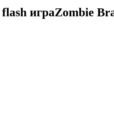
flash играZombie Bra